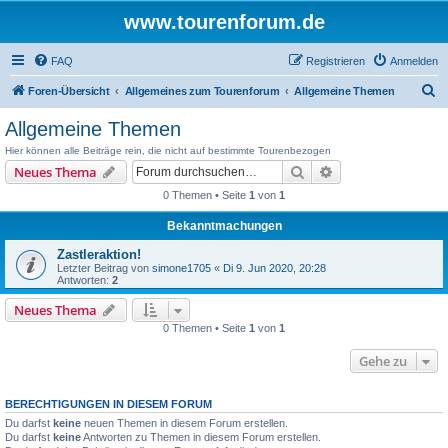
www.tourenforum.de
FAQ
Registrieren
Anmelden
S
Foren-Übersicht
Allgemeines zum Tourenforum
Allgemeine Themen
u
Allgemeine Themen
c
Hier können alle Beiträge rein, die nicht auf bestimmte Tourenbezogen
h
Suche
Erweiterte Suche
Neues Thema
e
0 Themen • Seite
1
von
1
Bekanntmachungen
Zastleraktion!
Letzter Beitrag von
simone1705
«
Di 9. Jun 2020, 20:28
Antworten:
2
Neues Thema
0 Themen • Seite
1
von
1
Gehe zu
BERECHTIGUNGEN IN DIESEM FORUM
Du darfst
keine
neuen Themen in diesem Forum erstellen.
Du darfst
keine
Antworten zu Themen in diesem Forum erstellen.