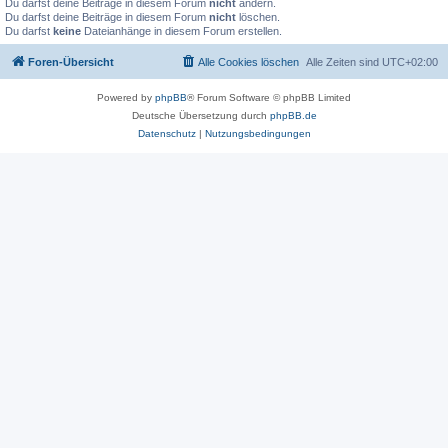
Du darfst deine Beiträge in diesem Forum
nicht
ändern.
Du darfst deine Beiträge in diesem Forum
nicht
löschen.
Du darfst
keine
Dateianhänge in diesem Forum erstellen.
Foren-Übersicht
Alle Cookies löschen
Alle Zeiten sind
UTC+02:00
Powered by
phpBB
® Forum Software © phpBB Limited
Deutsche Übersetzung durch
phpBB.de
Datenschutz
|
Nutzungsbedingungen