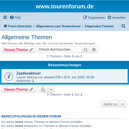
www.tourenforum.de
FAQ
Registrieren
Anmelden
S
Foren-Übersicht
Allgemeines zum Tourenforum
Allgemeine Themen
u
Allgemeine Themen
c
Hier können alle Beiträge rein, die nicht auf bestimmte Tourenbezogen
h
Suche
Erweiterte Suche
Neues Thema
e
0 Themen • Seite
1
von
1
Bekanntmachungen
Zastleraktion!
Letzter Beitrag von
simone1705
«
Di 9. Jun 2020, 20:28
Antworten:
2
Neues Thema
0 Themen • Seite
1
von
1
Gehe zu
BERECHTIGUNGEN IN DIESEM FORUM
Du darfst
keine
neuen Themen in diesem Forum erstellen.
Du darfst
keine
Antworten zu Themen in diesem Forum erstellen.