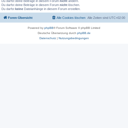
Du darfst deine Beiträge in diesem Forum
nicht
ändern.
Du darfst deine Beiträge in diesem Forum
nicht
löschen.
Du darfst
keine
Dateianhänge in diesem Forum erstellen.
Foren-Übersicht
Alle Cookies löschen
Alle Zeiten sind
UTC+02:00
Powered by
phpBB
® Forum Software © phpBB Limited
Deutsche Übersetzung durch
phpBB.de
Datenschutz
|
Nutzungsbedingungen