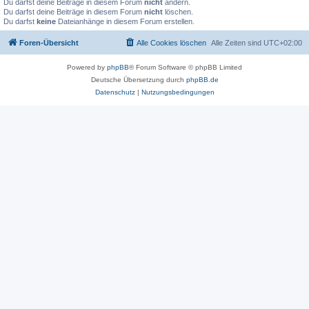
Du darfst deine Beiträge in diesem Forum
nicht
ändern.
Du darfst deine Beiträge in diesem Forum
nicht
löschen.
Du darfst
keine
Dateianhänge in diesem Forum erstellen.
Foren-Übersicht
Alle Cookies löschen
Alle Zeiten sind
UTC+02:00
Powered by
phpBB
® Forum Software © phpBB Limited
Deutsche Übersetzung durch
phpBB.de
Datenschutz
|
Nutzungsbedingungen