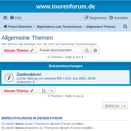
www.tourenforum.de
FAQ
Registrieren
Anmelden
S
Foren-Übersicht
Allgemeines zum Tourenforum
Allgemeine Themen
u
Allgemeine Themen
c
Hier können alle Beiträge rein, die nicht auf bestimmte Tourenbezogen
h
Suche
Erweiterte Suche
Neues Thema
e
0 Themen • Seite
1
von
1
Bekanntmachungen
Zastleraktion!
Letzter Beitrag von
simone1705
«
Di 9. Jun 2020, 20:28
Antworten:
2
Neues Thema
0 Themen • Seite
1
von
1
Gehe zu
BERECHTIGUNGEN IN DIESEM FORUM
Du darfst
keine
neuen Themen in diesem Forum erstellen.
Du darfst
keine
Antworten zu Themen in diesem Forum erstellen.