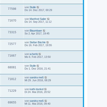
von
Stulle
77598
Do 14. Dez 2017, 00:29
von
Manfred Sailer
71670
Do 14. Sep 2017, 11:12
von
Blaumbaer
73315
So 2. Apr 2017, 19:45
von
Stefan Bächle
72577
Do 16. Feb 2017, 19:55
von
w.herbi
71667
Mo 6. Feb 2017, 13:50
von
Stulle
68081
Do 1. Dez 2016, 21:41
von
sandra meß
71812
Mi 29. Jun 2016, 08:29
von
kathi dunkel
71229
Di 24. Mai 2016, 20:52
von
sandra meß
69655
Mi 11. Mai 2016, 09:40