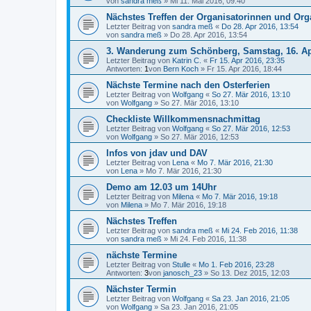
von
sandra meß
»
Mi 11. Mai 2016, 09:40
Nächstes Treffen der Organisatorinnen und Org
Letzter Beitrag von
sandra meß
«
Do 28. Apr 2016, 13:54
von
sandra meß
»
Do 28. Apr 2016, 13:54
3. Wanderung zum Schönberg, Samstag, 16. Apr
Letzter Beitrag von
Katrin C.
«
Fr 15. Apr 2016, 23:35
Antworten:
1
von
Bern Koch
»
Fr 15. Apr 2016, 18:44
Nächste Termine nach den Osterferien
Letzter Beitrag von
Wolfgang
«
So 27. Mär 2016, 13:10
von
Wolfgang
»
So 27. Mär 2016, 13:10
Checkliste Willkommensnachmittag
Letzter Beitrag von
Wolfgang
«
So 27. Mär 2016, 12:53
von
Wolfgang
»
So 27. Mär 2016, 12:53
Infos von jdav und DAV
Letzter Beitrag von
Lena
«
Mo 7. Mär 2016, 21:30
von
Lena
»
Mo 7. Mär 2016, 21:30
Demo am 12.03 um 14Uhr
Letzter Beitrag von
Milena
«
Mo 7. Mär 2016, 19:18
von
Milena
»
Mo 7. Mär 2016, 19:18
Nächstes Treffen
Letzter Beitrag von
sandra meß
«
Mi 24. Feb 2016, 11:38
von
sandra meß
»
Mi 24. Feb 2016, 11:38
nächste Termine
Letzter Beitrag von
Stulle
«
Mo 1. Feb 2016, 23:28
Antworten:
3
von
janosch_23
»
So 13. Dez 2015, 12:03
Nächster Termin
Letzter Beitrag von
Wolfgang
«
Sa 23. Jan 2016, 21:05
von
Wolfgang
»
Sa 23. Jan 2016, 21:05