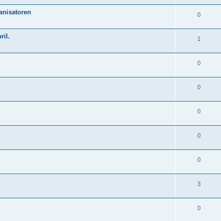
anisatoren
0
il.
1
0
0
0
0
0
3
0