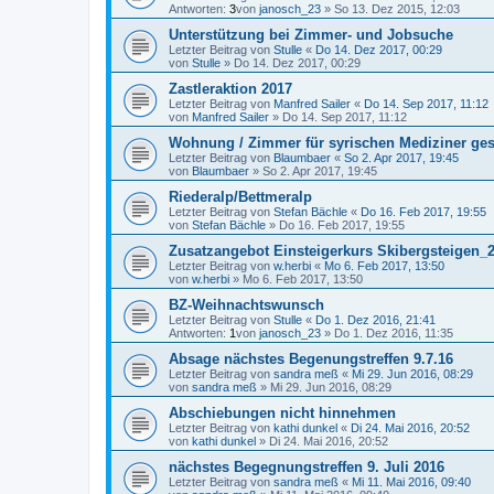
Antworten:
3
von
janosch_23
»
So 13. Dez 2015, 12:03
Unterstützung bei Zimmer- und Jobsuche
Letzter Beitrag von
Stulle
«
Do 14. Dez 2017, 00:29
von
Stulle
»
Do 14. Dez 2017, 00:29
Zastleraktion 2017
Letzter Beitrag von
Manfred Sailer
«
Do 14. Sep 2017, 11:12
von
Manfred Sailer
»
Do 14. Sep 2017, 11:12
Wohnung / Zimmer für syrischen Mediziner ge
Letzter Beitrag von
Blaumbaer
«
So 2. Apr 2017, 19:45
von
Blaumbaer
»
So 2. Apr 2017, 19:45
Riederalp/Bettmeralp
Letzter Beitrag von
Stefan Bächle
«
Do 16. Feb 2017, 19:55
von
Stefan Bächle
»
Do 16. Feb 2017, 19:55
Zusatzangebot Einsteigerkurs Skibergsteigen
Letzter Beitrag von
w.herbi
«
Mo 6. Feb 2017, 13:50
von
w.herbi
»
Mo 6. Feb 2017, 13:50
BZ-Weihnachtswunsch
Letzter Beitrag von
Stulle
«
Do 1. Dez 2016, 21:41
Antworten:
1
von
janosch_23
»
Do 1. Dez 2016, 11:35
Absage nächstes Begenungstreffen 9.7.16
Letzter Beitrag von
sandra meß
«
Mi 29. Jun 2016, 08:29
von
sandra meß
»
Mi 29. Jun 2016, 08:29
Abschiebungen nicht hinnehmen
Letzter Beitrag von
kathi dunkel
«
Di 24. Mai 2016, 20:52
von
kathi dunkel
»
Di 24. Mai 2016, 20:52
nächstes Begegnungstreffen 9. Juli 2016
Letzter Beitrag von
sandra meß
«
Mi 11. Mai 2016, 09:40