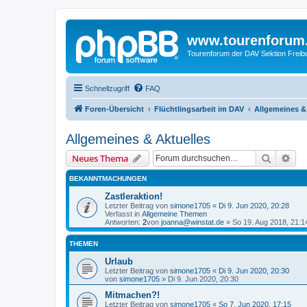
www.tourenforum
Tourenforum der DAV Sektion Freib
Schnellzugriff
FAQ
Foren-Übersicht
Flüchtlingsarbeit im DAV
Allgemeines &
Allgemeines & Aktuelles
Suche
Erw
Neues Thema
BEKANNTMACHUNGEN
Zastleraktion!
Letzter Beitrag von
simone1705
«
Di 9. Jun 2020, 20:28
Verfasst in
Allgemeine Themen
Antworten:
2
von
joanna@winstat.de
»
So 19. Aug 2018, 21:1
THEMEN
Urlaub
Letzter Beitrag von
simone1705
«
Di 9. Jun 2020, 20:30
von
simone1705
»
Di 9. Jun 2020, 20:30
Mitmachen?!
Letzter Beitrag von
simone1705
«
So 7. Jun 2020, 17:15