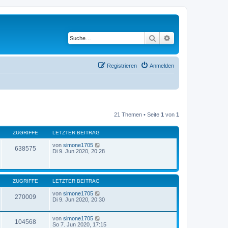
Suche
Erweiterte Suche
Registrieren
Anmelden
21 Themen • Seite
1
von
1
ZUGRIFFE
LETZTER BEITRAG
von
simone1705
638575
Di 9. Jun 2020, 20:28
ZUGRIFFE
LETZTER BEITRAG
von
simone1705
270009
Di 9. Jun 2020, 20:30
von
simone1705
104568
So 7. Jun 2020, 17:15