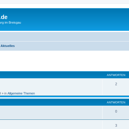
.de
urg im Breisgau
 Aktuelles
eiterte Suche
ANTWORTEN
2
4
» in
Allgemeine Themen
ANTWORTEN
0
3