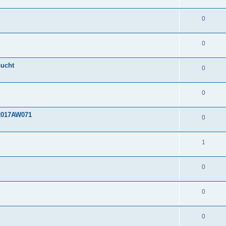
0
0
sucht
0
0
_2017AW071
0
1
0
0
0