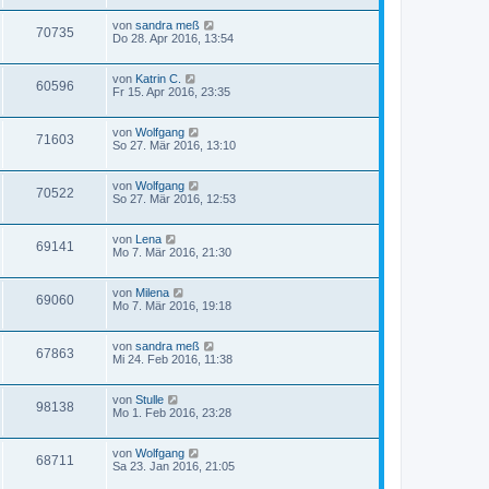
von
sandra meß
70735
Do 28. Apr 2016, 13:54
von
Katrin C.
60596
Fr 15. Apr 2016, 23:35
von
Wolfgang
71603
So 27. Mär 2016, 13:10
von
Wolfgang
70522
So 27. Mär 2016, 12:53
von
Lena
69141
Mo 7. Mär 2016, 21:30
von
Milena
69060
Mo 7. Mär 2016, 19:18
von
sandra meß
67863
Mi 24. Feb 2016, 11:38
von
Stulle
98138
Mo 1. Feb 2016, 23:28
von
Wolfgang
68711
Sa 23. Jan 2016, 21:05