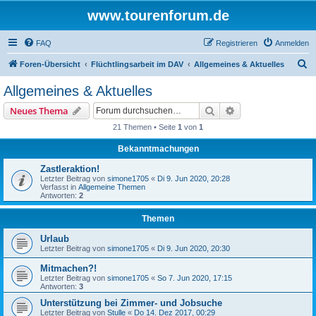
www.tourenforum.de
FAQ
Registrieren
Anmelden
S
Foren-Übersicht
Flüchtlingsarbeit im DAV
Allgemeines & Aktuelles
u
Allgemeines & Aktuelles
c
Suche
Erweiterte Suche
Neues Thema
h
21 Themen • Seite
1
von
1
e
Bekanntmachungen
Zastleraktion!
Letzter Beitrag von
simone1705
«
Di 9. Jun 2020, 20:28
Verfasst in
Allgemeine Themen
Antworten:
2
Themen
Urlaub
Letzter Beitrag von
simone1705
«
Di 9. Jun 2020, 20:30
Mitmachen?!
Letzter Beitrag von
simone1705
«
So 7. Jun 2020, 17:15
Antworten:
3
Unterstützung bei Zimmer- und Jobsuche
Letzter Beitrag von
Stulle
«
Do 14. Dez 2017, 00:29