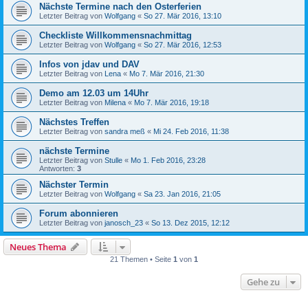
Nächste Termine nach den Osterferien
Letzter Beitrag von
Wolfgang
«
So 27. Mär 2016, 13:10
Checkliste Willkommensnachmittag
Letzter Beitrag von
Wolfgang
«
So 27. Mär 2016, 12:53
Infos von jdav und DAV
Letzter Beitrag von
Lena
«
Mo 7. Mär 2016, 21:30
Demo am 12.03 um 14Uhr
Letzter Beitrag von
Milena
«
Mo 7. Mär 2016, 19:18
Nächstes Treffen
Letzter Beitrag von
sandra meß
«
Mi 24. Feb 2016, 11:38
nächste Termine
Letzter Beitrag von
Stulle
«
Mo 1. Feb 2016, 23:28
Antworten:
3
Nächster Termin
Letzter Beitrag von
Wolfgang
«
Sa 23. Jan 2016, 21:05
Forum abonnieren
Letzter Beitrag von
janosch_23
«
So 13. Dez 2015, 12:12
Neues Thema
21 Themen • Seite
1
von
1
Gehe zu