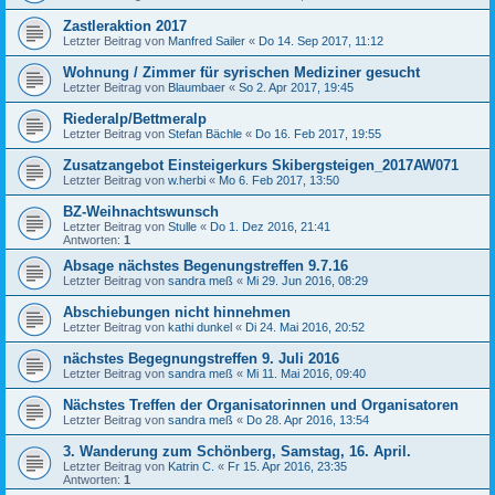
Zastleraktion 2017
Letzter Beitrag von
Manfred Sailer
«
Do 14. Sep 2017, 11:12
Wohnung / Zimmer für syrischen Mediziner gesucht
Letzter Beitrag von
Blaumbaer
«
So 2. Apr 2017, 19:45
Riederalp/Bettmeralp
Letzter Beitrag von
Stefan Bächle
«
Do 16. Feb 2017, 19:55
Zusatzangebot Einsteigerkurs Skibergsteigen_2017AW071
Letzter Beitrag von
w.herbi
«
Mo 6. Feb 2017, 13:50
BZ-Weihnachtswunsch
Letzter Beitrag von
Stulle
«
Do 1. Dez 2016, 21:41
Antworten:
1
Absage nächstes Begenungstreffen 9.7.16
Letzter Beitrag von
sandra meß
«
Mi 29. Jun 2016, 08:29
Abschiebungen nicht hinnehmen
Letzter Beitrag von
kathi dunkel
«
Di 24. Mai 2016, 20:52
nächstes Begegnungstreffen 9. Juli 2016
Letzter Beitrag von
sandra meß
«
Mi 11. Mai 2016, 09:40
Nächstes Treffen der Organisatorinnen und Organisatoren
Letzter Beitrag von
sandra meß
«
Do 28. Apr 2016, 13:54
3. Wanderung zum Schönberg, Samstag, 16. April.
Letzter Beitrag von
Katrin C.
«
Fr 15. Apr 2016, 23:35
Antworten:
1