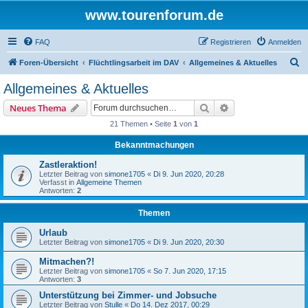
www.tourenforum.de
FAQ
Registrieren
Anmelden
S
Foren-Übersicht
Flüchtlingsarbeit im DAV
Allgemeines & Aktuelles
u
Allgemeines & Aktuelles
c
Suche
Erweiterte Suche
Neues Thema
h
21 Themen • Seite
1
von
1
e
Bekanntmachungen
Zastleraktion!
Letzter Beitrag von
simone1705
«
Di 9. Jun 2020, 20:28
Verfasst in
Allgemeine Themen
Antworten:
2
Themen
Urlaub
Letzter Beitrag von
simone1705
«
Di 9. Jun 2020, 20:30
Mitmachen?!
Letzter Beitrag von
simone1705
«
So 7. Jun 2020, 17:15
Antworten:
3
Unterstützung bei Zimmer- und Jobsuche
Letzter Beitrag von
Stulle
«
Do 14. Dez 2017, 00:29