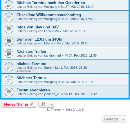
Nächste Termine nach den Osterferien
Letzter Beitrag von
Wolfgang
«
So 27. Mär 2016, 13:10
Checkliste Willkommensnachmittag
Letzter Beitrag von
Wolfgang
«
So 27. Mär 2016, 12:53
Infos von jdav und DAV
Letzter Beitrag von
Lena
«
Mo 7. Mär 2016, 21:30
Demo am 12.03 um 14Uhr
Letzter Beitrag von
Milena
«
Mo 7. Mär 2016, 19:18
Nächstes Treffen
Letzter Beitrag von
sandra meß
«
Mi 24. Feb 2016, 11:38
nächste Termine
Letzter Beitrag von
Stulle
«
Mo 1. Feb 2016, 23:28
Antworten:
3
Nächster Termin
Letzter Beitrag von
Wolfgang
«
Sa 23. Jan 2016, 21:05
Forum abonnieren
Letzter Beitrag von
janosch_23
«
So 13. Dez 2015, 12:12
Neues Thema
21 Themen • Seite
1
von
1
Gehe zu