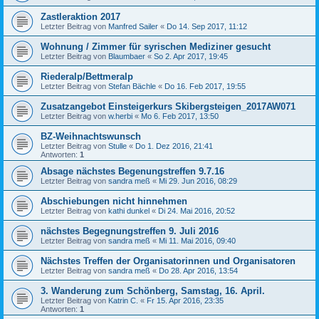
Zastleraktion 2017
Letzter Beitrag von
Manfred Sailer
«
Do 14. Sep 2017, 11:12
Wohnung / Zimmer für syrischen Mediziner gesucht
Letzter Beitrag von
Blaumbaer
«
So 2. Apr 2017, 19:45
Riederalp/Bettmeralp
Letzter Beitrag von
Stefan Bächle
«
Do 16. Feb 2017, 19:55
Zusatzangebot Einsteigerkurs Skibergsteigen_2017AW071
Letzter Beitrag von
w.herbi
«
Mo 6. Feb 2017, 13:50
BZ-Weihnachtswunsch
Letzter Beitrag von
Stulle
«
Do 1. Dez 2016, 21:41
Antworten:
1
Absage nächstes Begenungstreffen 9.7.16
Letzter Beitrag von
sandra meß
«
Mi 29. Jun 2016, 08:29
Abschiebungen nicht hinnehmen
Letzter Beitrag von
kathi dunkel
«
Di 24. Mai 2016, 20:52
nächstes Begegnungstreffen 9. Juli 2016
Letzter Beitrag von
sandra meß
«
Mi 11. Mai 2016, 09:40
Nächstes Treffen der Organisatorinnen und Organisatoren
Letzter Beitrag von
sandra meß
«
Do 28. Apr 2016, 13:54
3. Wanderung zum Schönberg, Samstag, 16. April.
Letzter Beitrag von
Katrin C.
«
Fr 15. Apr 2016, 23:35
Antworten:
1