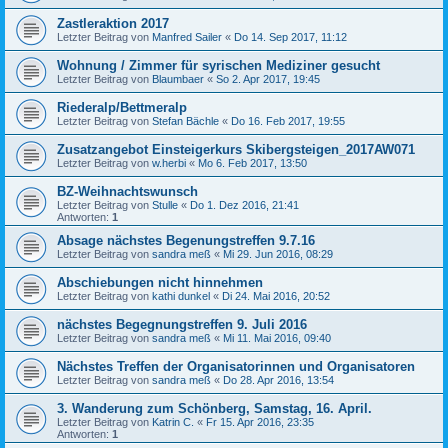
Zastleraktion 2017
Letzter Beitrag von
Manfred Sailer
«
Do 14. Sep 2017, 11:12
Wohnung / Zimmer für syrischen Mediziner gesucht
Letzter Beitrag von
Blaumbaer
«
So 2. Apr 2017, 19:45
Riederalp/Bettmeralp
Letzter Beitrag von
Stefan Bächle
«
Do 16. Feb 2017, 19:55
Zusatzangebot Einsteigerkurs Skibergsteigen_2017AW071
Letzter Beitrag von
w.herbi
«
Mo 6. Feb 2017, 13:50
BZ-Weihnachtswunsch
Letzter Beitrag von
Stulle
«
Do 1. Dez 2016, 21:41
Antworten:
1
Absage nächstes Begenungstreffen 9.7.16
Letzter Beitrag von
sandra meß
«
Mi 29. Jun 2016, 08:29
Abschiebungen nicht hinnehmen
Letzter Beitrag von
kathi dunkel
«
Di 24. Mai 2016, 20:52
nächstes Begegnungstreffen 9. Juli 2016
Letzter Beitrag von
sandra meß
«
Mi 11. Mai 2016, 09:40
Nächstes Treffen der Organisatorinnen und Organisatoren
Letzter Beitrag von
sandra meß
«
Do 28. Apr 2016, 13:54
3. Wanderung zum Schönberg, Samstag, 16. April.
Letzter Beitrag von
Katrin C.
«
Fr 15. Apr 2016, 23:35
Antworten:
1