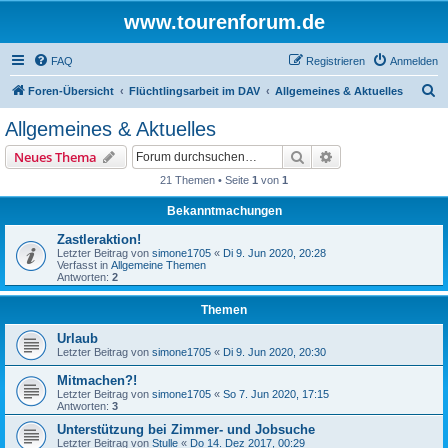
www.tourenforum.de
FAQ
Registrieren
Anmelden
S
Foren-Übersicht
Flüchtlingsarbeit im DAV
Allgemeines & Aktuelles
u
Allgemeines & Aktuelles
c
Suche
Erweiterte Suche
Neues Thema
h
21 Themen • Seite
1
von
1
e
Bekanntmachungen
Zastleraktion!
Letzter Beitrag von
simone1705
«
Di 9. Jun 2020, 20:28
Verfasst in
Allgemeine Themen
Antworten:
2
Themen
Urlaub
Letzter Beitrag von
simone1705
«
Di 9. Jun 2020, 20:30
Mitmachen?!
Letzter Beitrag von
simone1705
«
So 7. Jun 2020, 17:15
Antworten:
3
Unterstützung bei Zimmer- und Jobsuche
Letzter Beitrag von
Stulle
«
Do 14. Dez 2017, 00:29