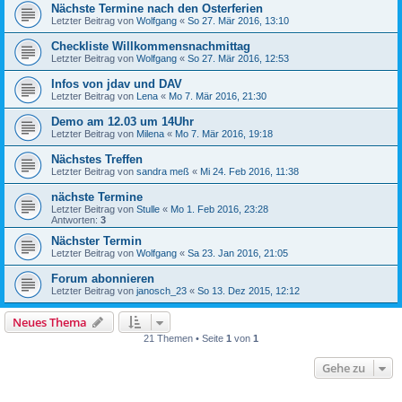
Nächste Termine nach den Osterferien
Letzter Beitrag von
Wolfgang
«
So 27. Mär 2016, 13:10
Checkliste Willkommensnachmittag
Letzter Beitrag von
Wolfgang
«
So 27. Mär 2016, 12:53
Infos von jdav und DAV
Letzter Beitrag von
Lena
«
Mo 7. Mär 2016, 21:30
Demo am 12.03 um 14Uhr
Letzter Beitrag von
Milena
«
Mo 7. Mär 2016, 19:18
Nächstes Treffen
Letzter Beitrag von
sandra meß
«
Mi 24. Feb 2016, 11:38
nächste Termine
Letzter Beitrag von
Stulle
«
Mo 1. Feb 2016, 23:28
Antworten:
3
Nächster Termin
Letzter Beitrag von
Wolfgang
«
Sa 23. Jan 2016, 21:05
Forum abonnieren
Letzter Beitrag von
janosch_23
«
So 13. Dez 2015, 12:12
Neues Thema
21 Themen • Seite
1
von
1
Gehe zu