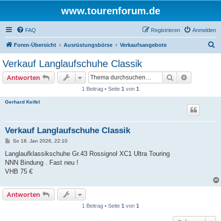
www.tourenforum.de
FAQ
Registrieren
Anmelden
S
Foren-Übersicht
Ausrüstungsbörse
Verkaufsangebote
u
Verkauf Langlaufschuhe Classik
c
Suche
Erweiterte
Antworten
h
1 Beitrag • Seite
1
von
1
e
Gerhard Keifel
Verkauf Langlaufschuhe Classik
B
So 18. Jan 2026, 22:10
e
i
Langlaufklassikschuhe Gr.43 Rossignol XC1 Ultra Touring
t
NNN Bindung . Fast neu !
r
a
VHB 75 €
g
Antworten
1 Beitrag • Seite
1
von
1