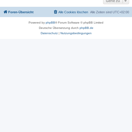
Gehe zu
Foren-Übersicht
Alle Cookies löschen
Alle Zeiten sind
UTC+02:00
Powered by
phpBB
® Forum Software © phpBB Limited
Deutsche Übersetzung durch
phpBB.de
Datenschutz
|
Nutzungsbedingungen