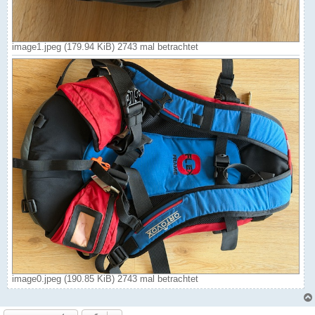
image1.jpeg (179.94 KiB) 2743 mal betrachtet
image0.jpeg (190.85 KiB) 2743 mal betrachtet