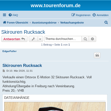
www.tourenforum.de
FAQ
Registrieren
Anmelden
S
Foren-Übersicht
Ausrüstungsbörse
Verkaufsangebote
u
Skirouren Rucksack
c
Suche
Erweiterte
Antworten
h
1 Beitrag • Seite
1
von
1
e
EdgarFaller
Skirouren Rucksack
B
Di 10. Mär 2026, 11:31
e
i
Verkaufe einen Ortovox E-Motion 32 Skitouren Rucksack. Voll
t
funktionstüchtig.
r
a
Abholung/Übergabe in Freiburg nach Vereinbarung.
g
Preis 20,- VHB
DATEIANHÄNGE