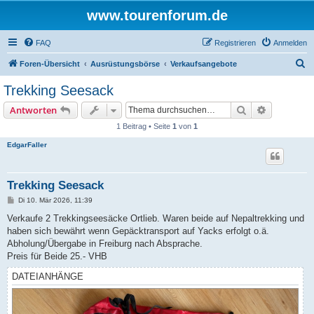
www.tourenforum.de
FAQ
Registrieren
Anmelden
S
Foren-Übersicht
Ausrüstungsbörse
Verkaufsangebote
u
Trekking Seesack
c
Suche
Erweiterte
Antworten
h
1 Beitrag • Seite
1
von
1
e
EdgarFaller
Trekking Seesack
B
Di 10. Mär 2026, 11:39
e
i
Verkaufe 2 Trekkingseesäcke Ortlieb. Waren beide auf Nepaltrekking und
t
haben sich bewährt wenn Gepäcktransport auf Yacks erfolgt o.ä.
r
a
Abholung/Übergabe in Freiburg nach Absprache.
g
Preis für Beide 25.- VHB
DATEIANHÄNGE