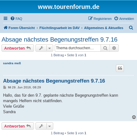
www.tourenforum.de
FAQ
Registrieren
Anmelden
S
Foren-Übersicht
Flüchtlingsarbeit im DAV
Allgemeines & Aktuelles
u
Absage nächstes Begenungstreffen 9.7.16
c
Suche
Erweiterte
Antworten
h
1 Beitrag • Seite
1
von
1
e
sandra meß
Absage nächstes Begenungstreffen 9.7.16
B
Mi 29. Jun 2016, 08:29
e
i
Hallo, das für den 9.7. geplante nächste Begegnungstreffen kann
t
mangels Helfern nicht stattfinden.
r
a
Viele Grüße
g
Sandra
Antworten
1 Beitrag • Seite
1
von
1