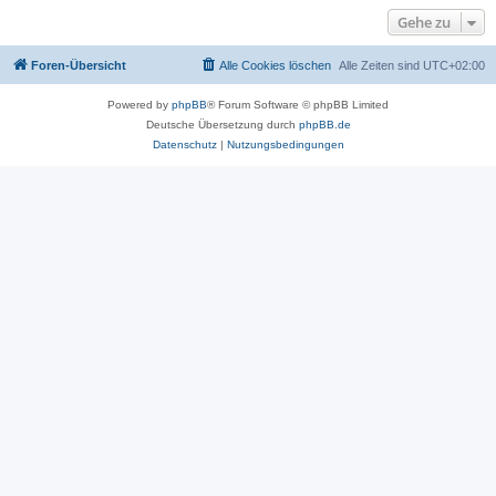
Gehe zu
Foren-Übersicht
Alle Cookies löschen
Alle Zeiten sind
UTC+02:00
Powered by
phpBB
® Forum Software © phpBB Limited
Deutsche Übersetzung durch
phpBB.de
Datenschutz
|
Nutzungsbedingungen