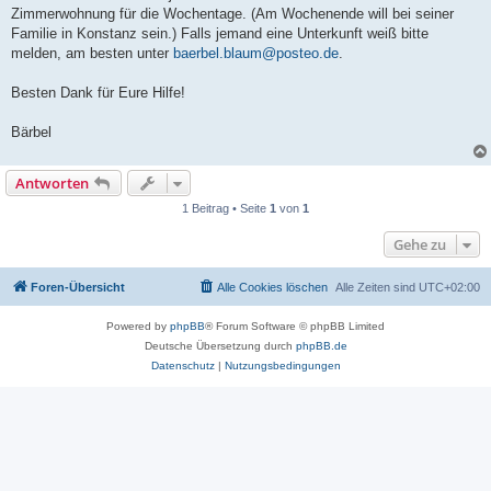
Zimmerwohnung für die Wochentage. (Am Wochenende will bei seiner
Familie in Konstanz sein.) Falls jemand eine Unterkunft weiß bitte
melden, am besten unter
baerbel.blaum@posteo.de
.
Besten Dank für Eure Hilfe!
Bärbel
Antworten
1 Beitrag • Seite
1
von
1
Gehe zu
Foren-Übersicht
Alle Cookies löschen
Alle Zeiten sind
UTC+02:00
Powered by
phpBB
® Forum Software © phpBB Limited
Deutsche Übersetzung durch
phpBB.de
Datenschutz
|
Nutzungsbedingungen