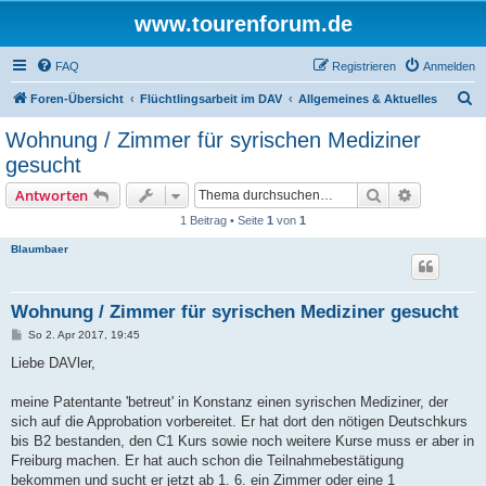
www.tourenforum.de
FAQ
Registrieren
Anmelden
S
Foren-Übersicht
Flüchtlingsarbeit im DAV
Allgemeines & Aktuelles
u
Wohnung / Zimmer für syrischen Mediziner
c
gesucht
h
Suche
Erweiterte
Antworten
e
1 Beitrag • Seite
1
von
1
Blaumbaer
Wohnung / Zimmer für syrischen Mediziner gesucht
B
So 2. Apr 2017, 19:45
e
i
Liebe DAVler,
t
r
a
meine Patentante 'betreut' in Konstanz einen syrischen Mediziner, der
g
sich auf die Approbation vorbereitet. Er hat dort den nötigen Deutschkurs
bis B2 bestanden, den C1 Kurs sowie noch weitere Kurse muss er aber in
Freiburg machen. Er hat auch schon die Teilnahmebestätigung
bekommen und sucht er jetzt ab 1. 6. ein Zimmer oder eine 1