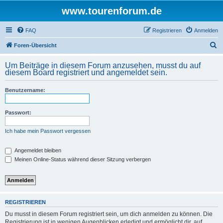
www.tourenforum.de
FAQ
Registrieren
Anmelden
S
Foren-Übersicht
u
Um Beiträge in diesem Forum anzusehen, musst du auf
c
diesem Board registriert und angemeldet sein.
h
Benutzername:
e
Passwort:
Ich habe mein Passwort vergessen
Angemeldet bleiben
Meinen Online-Status während dieser Sitzung verbergen
REGISTRIEREN
Du musst in diesem Forum registriert sein, um dich anmelden zu können. Die
Registrierung ist in wenigen Augenblicken erledigt und ermöglicht dir, auf