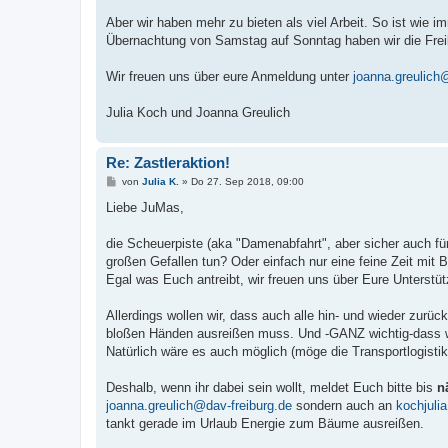
Aber wir haben mehr zu bieten als viel Arbeit. So ist wie
Übernachtung von Samstag auf Sonntag haben wir die Freib
Wir freuen uns über eure Anmeldung unter
joanna.greulich
Julia Koch und Joanna Greulich
Re: Zastleraktion!
B
von
Julia K.
»
Do 27. Sep 2018, 09:00
e
i
Liebe JuMas,
t
r
a
die Scheuerpiste (aka "Damenabfahrt", aber sicher auch fü
g
großen Gefallen tun? Oder einfach nur eine feine Zeit mi
Egal was Euch antreibt, wir freuen uns über Eure Unterstü
Allerdings wollen wir, dass auch alle hin- und wieder zu
bloßen Händen ausreißen muss. Und -GANZ wichtig-dass w
Natürlich wäre es auch möglich (möge die Transportlogisti
Deshalb, wenn ihr dabei sein wollt, meldet Euch bitte bis
n
joanna.greulich@dav-freiburg.de
sondern auch an
kochjul
tankt gerade im Urlaub Energie zum Bäume ausreißen.