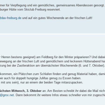
 immer für Verpflegung und ein gemütliches, gemeinsames Abendessen gesorgt.
urger Hütte vom Skiclub Freiburg reserviert.
@dav-freiburg.de
und auf ein gutes Wochenende an der frischen Luft!
r Herren bestens geeignet) am Feldberg für den Winter präparieren? Und dabei
t Bewegung an der frischen Luft und gemütlichem und leckerem Hüttenabend h
tzung bei der Zastleraktion am übernächsten Wochenende (6. und 7. Oktober).
rückkommen, ein Plätzchen zum Schlafen finden und genug Material haben, dam
ir auch für doppelt hungrige JuMas genug zu Essen haben.
k mit uns sein), nur an einem der beiden Tage mitanzupacken.
ächsten Mittwoch, 3. Oktober
an. Am Besten schreibt ihr dabei die Mail nich
ia@gmx.net
. Dann bekommt ihr weitere Infos etwas schneller von mir zugesch