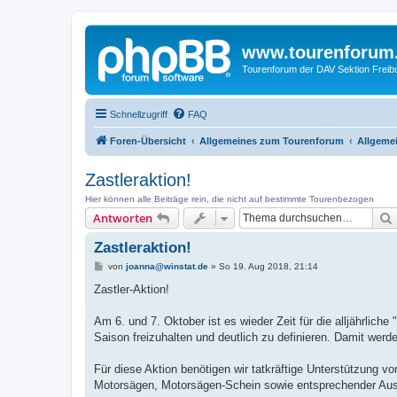
www.tourenforum
Tourenforum der DAV Sektion Freib
Schnellzugriff
FAQ
Foren-Übersicht
Allgemeines zum Tourenforum
Allgeme
Zastleraktion!
Hier können alle Beiträge rein, die nicht auf bestimmte Tourenbezogen
Antworten
Zastleraktion!
B
von
joanna@winstat.de
»
So 19. Aug 2018, 21:14
e
i
Zastler-Aktion!
t
r
a
Am 6. und 7. Oktober ist es wieder Zeit für die alljährlic
g
Saison freizuhalten und deutlich zu definieren. Damit wer
Für diese Aktion benötigen wir tatkräftige Unterstützung v
Motorsägen, Motorsägen-Schein sowie entsprechender Aus