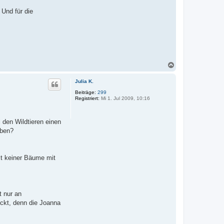
 Und für die
N
a
c
Julia K.
h
o
Beiträge:
299
Registriert:
Mi 1. Jul 2009, 10:16
b
e
n
 den Wildtieren einen
aben?
it keiner Bäume mit
t nur an
ickt, denn die Joanna