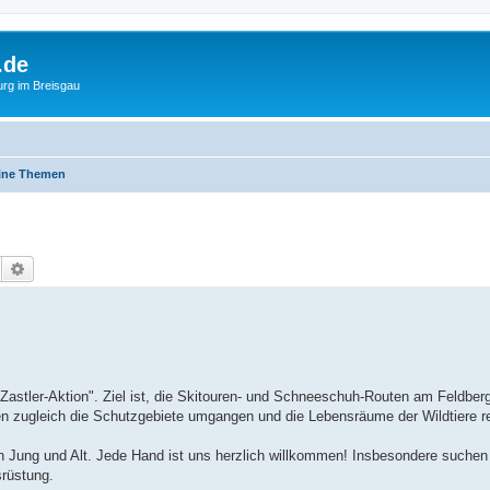
.de
urg im Breisgau
ine Themen
Suche
Erweiterte Suche
he "Zastler-Aktion". Ziel ist, die Skitouren- und Schneeschuh-Routen am Feldbe
den zugleich die Schutzgebiete umgangen und die Lebensräume der Wildtiere re
on Jung und Alt. Jede Hand ist uns herzlich willkommen! Insbesondere suchen 
rüstung.