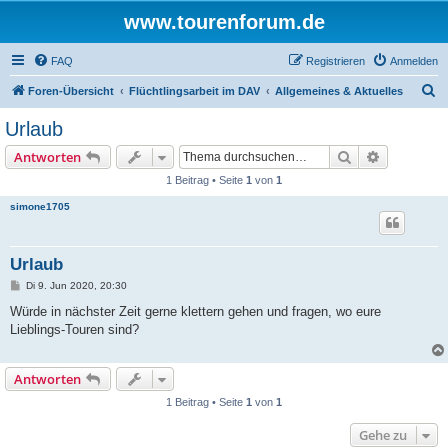
www.tourenforum.de
FAQ
Registrieren
Anmelden
S
Foren-Übersicht
Flüchtlingsarbeit im DAV
Allgemeines & Aktuelles
u
Urlaub
c
Suche
Erweiterte
Antworten
h
1 Beitrag • Seite
1
von
1
e
simone1705
Urlaub
B
Di 9. Jun 2020, 20:30
e
i
Würde in nächster Zeit gerne klettern gehen und fragen, wo eure
t
Lieblings-Touren sind?
r
a
g
Antworten
1 Beitrag • Seite
1
von
1
Gehe zu