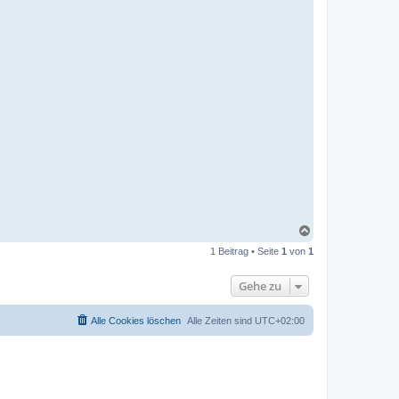
N
a
1 Beitrag • Seite
1
von
1
c
h
o
Gehe zu
b
e
n
Alle Cookies löschen
Alle Zeiten sind
UTC+02:00