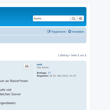
Suche
Erweiterte Suche
Registrieren
Anmelden
1 Beitrag • Seite
1
von
1
nold
Site Admin
Beiträge:
17
Registriert:
Mi 19. Mär 2003, 01:05
rum an Nutzer*innen
ehr viel
leichen Server
 irgendwann