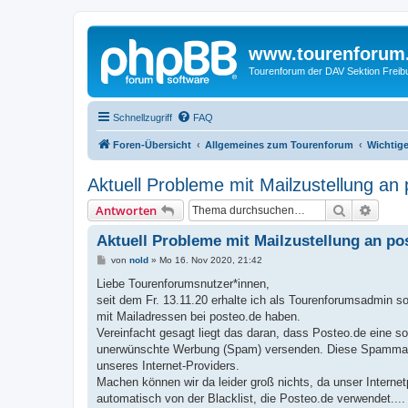
www.tourenforum
Tourenforum der DAV Sektion Freib
Schnellzugriff
FAQ
Foren-Übersicht
Allgemeines zum Tourenforum
Wichtig
Aktuell Probleme mit Mailzustellung an
Suche
Erweit
Antworten
Aktuell Probleme mit Mailzustellung an po
B
von
nold
»
Mo 16. Nov 2020, 21:42
e
i
Liebe Tourenforumsnutzer*innen,
t
seit dem Fr. 13.11.20 erhalte ich als Tourenforumsadmin 
r
a
mit Mailadressen bei posteo.de haben.
g
Vereinfacht gesagt liegt das daran, dass Posteo.de eine so
unerwünschte Werbung (Spam) versenden. Diese Spammails
unseres Internet-Providers.
Machen können wir da leider groß nichts, da unser Intern
automatisch von der Blacklist, die Posteo.de verwendet....