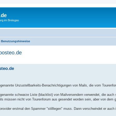
.de
urg im Breisgau
e Benutzungshinweise
 posteo.de
erte Suche
steo.de
sogenannte Unzustellbarkeits-Benachrichtigungen von Mails, die vom Tourenfo
genannte schwarze Liste (blacklist) von Mailversendern verwendet, die auch s
 müssen nicht von Tourenforum aus gesendet worden sein, aber von dem g
etprovider erstmal den Spammer "stilllegen" muss. Dann verschwindet er auch