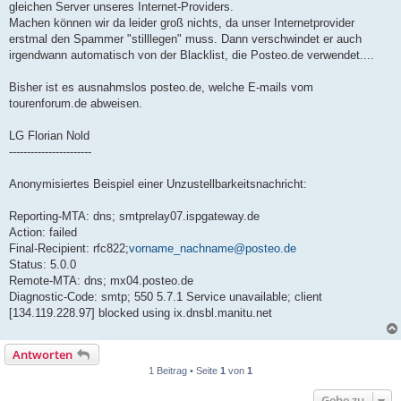
gleichen Server unseres Internet-Providers.
Machen können wir da leider groß nichts, da unser Internetprovider
erstmal den Spammer "stilllegen" muss. Dann verschwindet er auch
irgendwann automatisch von der Blacklist, die Posteo.de verwendet....
Bisher ist es ausnahmslos posteo.de, welche E-mails vom
tourenforum.de abweisen.
LG Florian Nold
-----------------------
Anonymisiertes Beispiel einer Unzustellbarkeitsnachricht:
Reporting-MTA: dns; smtprelay07.ispgateway.de
Action: failed
Final-Recipient: rfc822;
vorname_nachname@posteo.de
Status: 5.0.0
Remote-MTA: dns; mx04.posteo.de
Diagnostic-Code: smtp; 550 5.7.1 Service unavailable; client
[134.119.228.97] blocked using ix.dnsbl.manitu.net
Antworten
1 Beitrag • Seite
1
von
1
Gehe zu