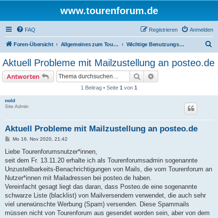
www.tourenforum.de
FAQ
Registrieren
Anmelden
S
Foren-Übersicht
Allgemeines zum Tourenforum
Wichtige Benutzungshinweise
u
Aktuell Probleme mit Mailzustellung an posteo.de
c
Suche
Erweiterte Suche
Antworten
h
1 Beitrag • Seite
1
von
1
e
nold
Site Admin
Aktuell Probleme mit Mailzustellung an posteo.de
B
Mo 16. Nov 2020, 21:42
e
i
Liebe Tourenforumsnutzer*innen,
t
seit dem Fr. 13.11.20 erhalte ich als Tourenforumsadmin sogenannte
r
a
Unzustellbarkeits-Benachrichtigungen von Mails, die vom Tourenforum an
g
Nutzer*innen mit Mailadressen bei posteo.de haben.
Vereinfacht gesagt liegt das daran, dass Posteo.de eine sogenannte
schwarze Liste (blacklist) von Mailversendern verwendet, die auch sehr
viel unerwünschte Werbung (Spam) versenden. Diese Spammails
müssen nicht von Tourenforum aus gesendet worden sein, aber von dem