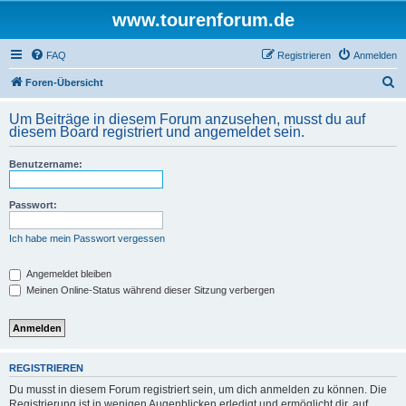
www.tourenforum.de
FAQ
Registrieren
Anmelden
S
Foren-Übersicht
u
Um Beiträge in diesem Forum anzusehen, musst du auf
c
diesem Board registriert und angemeldet sein.
h
Benutzername:
e
Passwort:
Ich habe mein Passwort vergessen
Angemeldet bleiben
Meinen Online-Status während dieser Sitzung verbergen
REGISTRIEREN
Du musst in diesem Forum registriert sein, um dich anmelden zu können. Die
Registrierung ist in wenigen Augenblicken erledigt und ermöglicht dir, auf