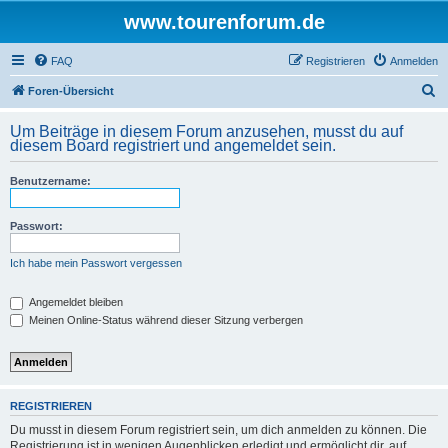
www.tourenforum.de
FAQ
Registrieren
Anmelden
S
Foren-Übersicht
u
Um Beiträge in diesem Forum anzusehen, musst du auf
c
diesem Board registriert und angemeldet sein.
h
Benutzername:
e
Passwort:
Ich habe mein Passwort vergessen
Angemeldet bleiben
Meinen Online-Status während dieser Sitzung verbergen
REGISTRIEREN
Du musst in diesem Forum registriert sein, um dich anmelden zu können. Die
Registrierung ist in wenigen Augenblicken erledigt und ermöglicht dir, auf