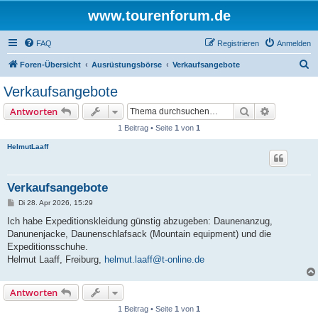
www.tourenforum.de
FAQ
Registrieren
Anmelden
S
Foren-Übersicht
Ausrüstungsbörse
Verkaufsangebote
u
Verkaufsangebote
c
Suche
Erweiterte
Antworten
h
1 Beitrag • Seite
1
von
1
e
HelmutLaaff
Verkaufsangebote
B
Di 28. Apr 2026, 15:29
e
i
Ich habe Expeditionskleidung günstig abzugeben: Daunenanzug,
t
Danunenjacke, Daunenschlafsack (Mountain equipment) und die
r
a
Expeditionsschuhe.
g
Helmut Laaff, Freiburg,
helmut.laaff@t-online.de
Antworten
1 Beitrag • Seite
1
von
1