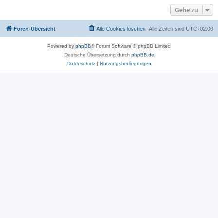
Gehe zu
Foren-Übersicht
Alle Cookies löschen
Alle Zeiten sind
UTC+02:00
Powered by
phpBB
® Forum Software © phpBB Limited
Deutsche Übersetzung durch
phpBB.de
Datenschutz
|
Nutzungsbedingungen