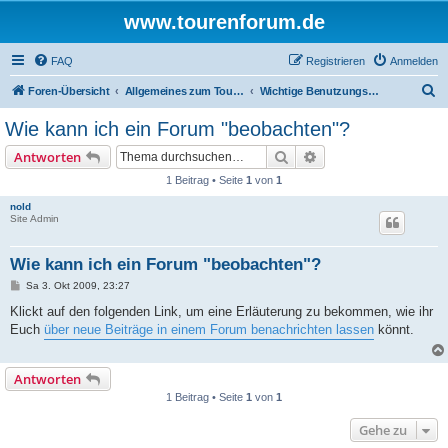
www.tourenforum.de
FAQ
Registrieren
Anmelden
S
Foren-Übersicht
Allgemeines zum Tourenforum
Wichtige Benutzungshinweise
u
Wie kann ich ein Forum "beobachten"?
c
Suche
Erweiterte Suche
Antworten
h
1 Beitrag • Seite
1
von
1
e
nold
Site Admin
Wie kann ich ein Forum "beobachten"?
B
Sa 3. Okt 2009, 23:27
e
i
Klickt auf den folgenden Link, um eine Erläuterung zu bekommen, wie ihr
t
Euch
über neue Beiträge in einem Forum benachrichten lassen
könnt.
r
a
g
Antworten
1 Beitrag • Seite
1
von
1
Gehe zu