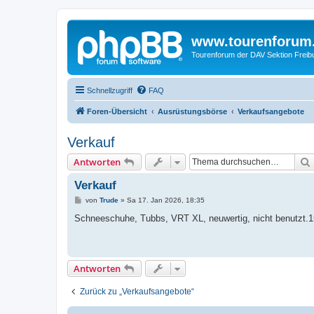
www.tourenforum
Tourenforum der DAV Sektion Freib
Schnellzugriff
FAQ
Foren-Übersicht
Ausrüstungsbörse
Verkaufsangebote
Verkauf
Antworten
Verkauf
B
von
Trude
»
Sa 17. Jan 2026, 18:35
e
i
Schneeschuhe, Tubbs, VRT XL, neuwertig, nicht benutzt.
t
r
a
g
Antworten
Zurück zu „Verkaufsangebote“