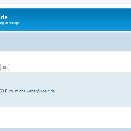
.de
urg im Breisgau
Suche
Erweiterte Suche
150 Euro.
micha.weber@koeln.de