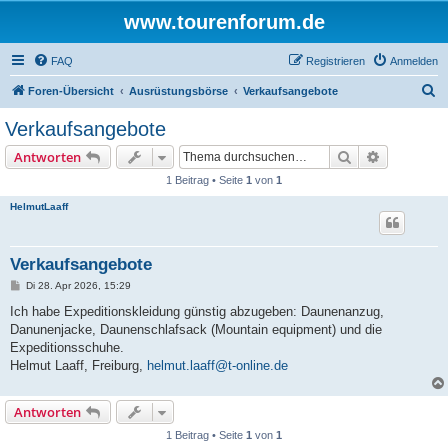
www.tourenforum.de
FAQ
Registrieren
Anmelden
S
Foren-Übersicht
Ausrüstungsbörse
Verkaufsangebote
u
Verkaufsangebote
c
Suche
Erweiterte
Antworten
h
1 Beitrag • Seite
1
von
1
e
HelmutLaaff
Verkaufsangebote
B
Di 28. Apr 2026, 15:29
e
i
Ich habe Expeditionskleidung günstig abzugeben: Daunenanzug,
t
Danunenjacke, Daunenschlafsack (Mountain equipment) und die
r
a
Expeditionsschuhe.
g
Helmut Laaff, Freiburg,
helmut.laaff@t-online.de
Antworten
1 Beitrag • Seite
1
von
1