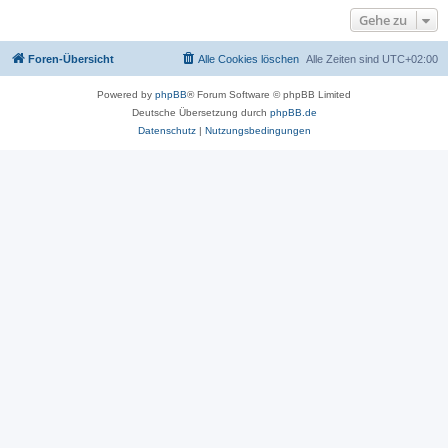
Gehe zu
Foren-Übersicht
Alle Cookies löschen
Alle Zeiten sind
UTC+02:00
Powered by
phpBB
® Forum Software © phpBB Limited
Deutsche Übersetzung durch
phpBB.de
Datenschutz
|
Nutzungsbedingungen