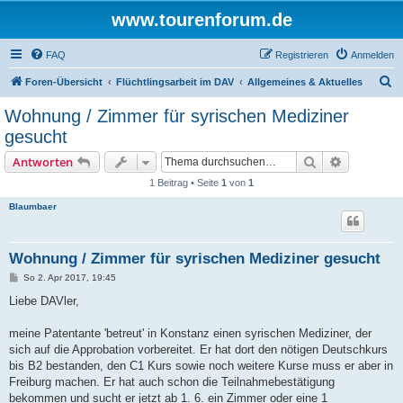
www.tourenforum.de
FAQ
Registrieren
Anmelden
S
Foren-Übersicht
Flüchtlingsarbeit im DAV
Allgemeines & Aktuelles
u
Wohnung / Zimmer für syrischen Mediziner
c
gesucht
h
Suche
Erweiterte
Antworten
e
1 Beitrag • Seite
1
von
1
Blaumbaer
Wohnung / Zimmer für syrischen Mediziner gesucht
B
So 2. Apr 2017, 19:45
e
i
Liebe DAVler,
t
r
a
meine Patentante 'betreut' in Konstanz einen syrischen Mediziner, der
g
sich auf die Approbation vorbereitet. Er hat dort den nötigen Deutschkurs
bis B2 bestanden, den C1 Kurs sowie noch weitere Kurse muss er aber in
Freiburg machen. Er hat auch schon die Teilnahmebestätigung
bekommen und sucht er jetzt ab 1. 6. ein Zimmer oder eine 1