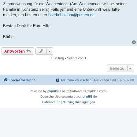
Zimmerwohnung für die Wochentage. (Am Wochenende will bei seiner
Familie in Konstanz sein.) Falls jemand eine Unterkunft weiß bitte
melden, am besten unter
baerbel.blaum@posteo.de
.
Besten Dank für Eure Hilfe!
Bärbel
Antworten
1 Beitrag • Seite
1
von
1
Gehe zu
Foren-Übersicht
Alle Cookies löschen
Alle Zeiten sind
UTC+02:00
Powered by
phpBB
® Forum Software © phpBB Limited
Deutsche Übersetzung durch
phpBB.de
Datenschutz
|
Nutzungsbedingungen